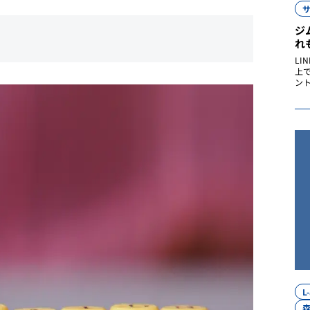
ジ
れ
LI
上
ント
L