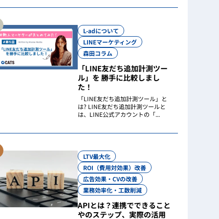
L-adについて
LINEマーケティング
森田コラム
「LINE友だち追加計測ツー
ル」を 勝手に比較しまし
た！
「LINE友だち追加計測ツール」と
は? LINE友だち追加計測ツールと
は、LINE公式アカウントの「...
LTV最大化
ROI（費用対効果）改善
広告効果・CVの改善
業務効率化・工数削減
APIとは？連携でできること
やのステップ、実際の活用