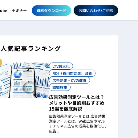
資料ダウンロード
お問い合わせ/ご相談
Tube
セミナー
人気記事ランキング
LTV最大化
ROI（費用対効果）改善
広告効果・CVの改善
認知施策
広告効果測定ツールとは？
メリットや目的別おすすめ
15選を徹底解説
広告効果測定ツールとは 広告効果
測定ツールとは、Web広告やマル
チチャネル広告の成果を数値化し、
広告...