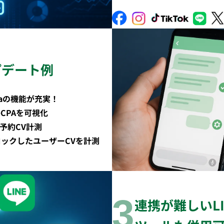
プデート例
aの機能が充実！
CPAを可視化
予約CV計測
ロックしたユーザーCVを計測
3
連携が難しいLIN