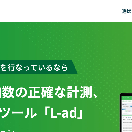
選ば
策を
行なっているなら
加数の
正確な計測、
ツール「L-ad」
ョン