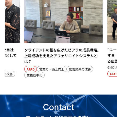
”ユーザーインセ
クライアントの幅を広げたピアラの成長戦略。
する「ギフコ by
上場成功を支えたアフェリエイトシステムと
る広告効果最大
は？
GMOメディア株式会
AFAD
営業力・売上向上
広告効果の改善
AFAD
業務効率化
Contact