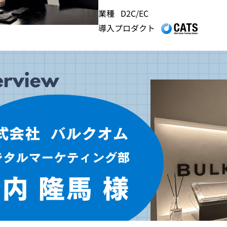
業種
D2C/EC
導入プロダクト