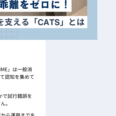
MME」は一般消
して認知を集めて
かで試行錯誤を
せん。
案から運用までを