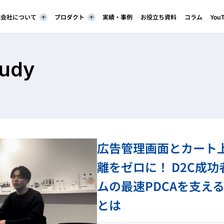
株式会社について
プロダクト
実績・事例
お役立ち資料
コラム
You
tudy
広告管理画面とカート上
離をゼロに！ D2C成
ムの最速PDCAを支える
とは