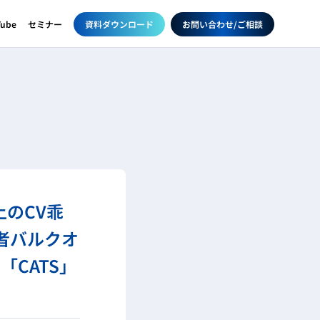
資料ダウンロード
お問い合わせ/ご相談
Tube
セミナー
のCV乖
功者バルクオ
「CATS」