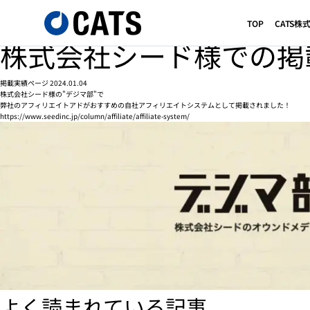
TOP
サービスblog
TOP
CATS
株式会社シード様での掲載実績
株式会社シード様での掲
掲載実績ページ
2024.01.04
株式会社シード様の"デジマ部"で
弊社のアフィリエイトアドがおすすめの自社アフィリエイトシステムとして掲載されました！
https://www.seedinc.jp/column/affiliate/affiliate-system/
よく読まれている記事