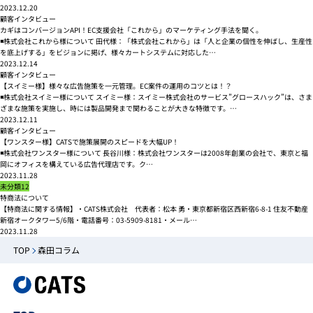
2023.12.20
顧客インタビュー
カギはコンバージョンAPI！EC支援会社「これから」のマーケティング手法を聞く。
◾️株式会社これから様について 田代様：「株式会社これから」は「人と企業の個性を伸ばし、生産性
を底上げする」をビジョンに掲げ、様々カートシステムに対応した…
2023.12.14
顧客インタビュー
【スイミー様】様々な広告施策を一元管理。EC案件の運用のコツとは！？
◾️株式会社スイミー様について スイミー様：スイミー株式会社のサービス”グロースハック”は、さま
ざまな施策を実施し、時には製品開発まで関わることが大きな特徴です。…
2023.12.11
顧客インタビュー
【ワンスター様】CATSで施策展開のスピードを大幅UP！
◾️株式会社ワンスター様について 長谷川様：株式会社ワンスターは2008年創業の会社で、東京と福
岡にオフィスを構えている広告代理店です。ク…
2023.11.28
未分類12
特商法について
【特商法に関する情報】・CATS株式会社 代表者：松本 勇・東京都新宿区西新宿6-8-1 住友不動産
新宿オークタワー5/6階・電話番号：03-5909-8181・メール…
2023.11.28
TOP
森田コラム