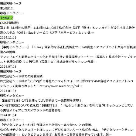
掲載実績ページ
未分類12
顧客インタビュー
未分類12
CATS利用規約
第 1 条（本規約の適用）1.本規約は、CATS 株式会社（以下「弊社」といいます）が提供する広告計
測システム「CATS」SaaS サービス（以下「本サービス」といいま…
2024.11.01
顧客インタビュー
【事例インタビュー】「BUY-X」革新的な不正転売防止ツールの誕生：アフィリエイト業界の信頼回
復への挑戦
アフィリエイト業界のクリーン化を目指す3社の共同開発ストーリー （写真左）株式会社トップキャ
スト 代表取締役 片山 雅弘氏（写真中央）株式会社グラッドワン 代表…
2024.07.08
掲載実績ページ
株式会社シード様での掲載実績
株式会社シード様の"デジマ部"で弊社のアフィリエイトアドがおすすめの自社アフィリエイトシス
テムとして掲載されました！https://www.seedinc.jp/col…
2024.01.04
顧客インタビュー
【DINETTE様】CATSを使ってLTV分析まで一元管理を実現！
◾️DINETTE様について 森永様：DINETTEは、"「私らしく生きる」を叶える"をミッションとしてい
る美容メディアとコスメブランドの運営会社…
2024.01.04
顧客インタビュー
【デジタルアスリート様】代理店自ら計測ツールを持つことの意義。
株式会社デジタルアスリート様についてデジタルアスリート株式会社は、「デジタルマーケティン
グの最高峰へ」というビジョンを掲げ、お客様への集客支援を行っています。創…