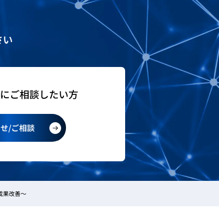
さい
社にご相談したい方
せ/ご相談
告成果改善～