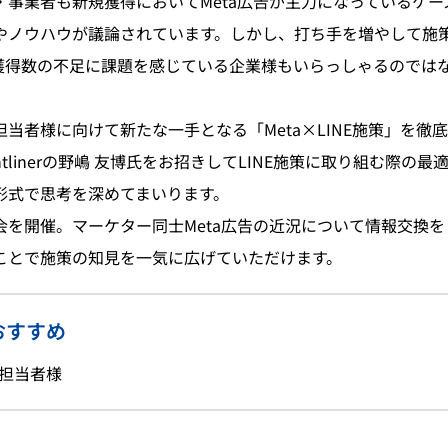
・事業者も新規獲得においてMeta広告が主力になっているケー
やノウハウが議論されています。しかし、打ち手を増やして施
け獲得数の不足に課題を感じている企業様もいらっしゃるのでは
当者様に向けて新たな一手となる「Meta×LINE施策」を徹
rontlinerの野嶋 友博氏をお招きしてLINE施策に取り組む際の
形式で思考を深めてまいります。
会を開催。マーケター同士Meta広告の近況について情報交換
ことで施策の知見を一気に広げていただけます。
おすすめ
担当者様