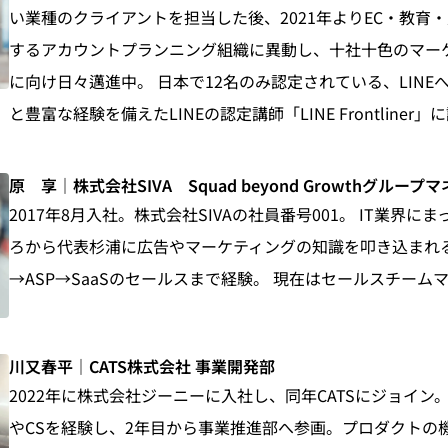
い業種のクライアントを担当した後、2021年よりEC・教育
するアカウントプランニング組織に異動し、十社十色のマー
に向け日々邁進中。 日本で12名のみ認定されている、LINE
と豊富な経験を備えたLINEの認定講師「LINE Frontline
原 享｜株式会社SIVA Squad beyond Growthグループ
2017年8月入社。株式会社SIVAの社員番号001。 IT業界に
ろから代表杉浦に広告やマーケティングの知識を叩き込まれる
→ASP→SaaSのセールスまで経験。 現在はセールスチーム
川又春平｜CATS株式会社 事業開発部
2022年に株式会社ジーニーに入社し、同年CATSにジョイン。
やCSを経験し、2年目から事業推進部へ参画。プロダクトの