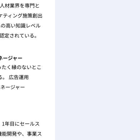
・人材業界を専門と
ケティング施策創出
への高い知識レベル
r」に認定されている。
マネージャー
まったく縁のないとこ
。 広告運用
マネージャー
 1年目にセールス
機能開発や、事業ス