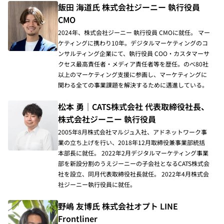
飯田 海道氏 株式会社ジーニー 執行役員
CMO
2024年、株式会社ジーニー 執行役員 CMOに就任。 マー
ケティングに携わり10年。デジタルマーケティングのコ
ンサルティング企業にて、執行役員 COO・カスタマーサ
クセス最高責任者・メディア責任者等を歴任。のべ80社
以上のマーケティング支援に参画し、マーケティングに
関わる全ての事業課題を解決するために邁進している。
松本 勇｜CATS株式会社 代表取締役社長、
株式会社ジーニー 執行役員
2005年8月株式会社マルジュ入社、アドネットワーク事
業の立ち上げを行い、2018年12月取締役兼事業部統括
本部長に就任。 2022年2月デジタルマーケティング事業
部を新設分割のうえジーニーの子会社となるCATS株式会
社を設立、同月代表取締役社長就任。 2022年4月株式会
社ジーニー執行役員に就任。
野嶋 友博氏 株式会社オプト LINE
Frontliner