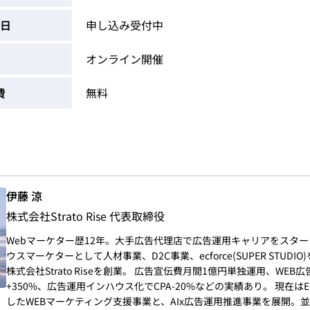
日
申し込み受付中
オンライン開催
費
無料
伊藤 涼
株式会社Strato Rise 代表取締役
Webマーケター歴12年。大手広告代理店で広告運用キャリアをスタ
ウスマーケターとして人材事業、D2C事業、ecforce(SUPER STUDIO
株式会社Strato Riseを創業。 広告宣伝費月間1億円単独運用、WE
+350%、広告運用インハウス化でCPA-20%などの実績あり。 現在はE
したWEBマーケティング支援事業と、AIx広告運用推進事業を展開。並