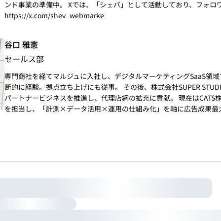
ンド事業の準備中。 Xでは、「シェバ」として活動しており、フォロ
https://x.com/shev_webmarke
谷口 雅憲
セールス部
専門商社を経てマルジュに入社し、デジタルマーケティングSaaS領域
断的に経験。拠点立ち上げにも従事。 その後、株式会社SUPER STUDIO
パートナービジネスを推進し、代理店網の拡充に貢献。 現在はCATS
を担当し、「計測×データ活用×運用の仕組み化」を軸に広告成果最