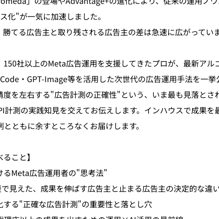
dromeda」の登場やAdvantage+の進化により、従来の運用
クス化"が一気に加速しました。
で、勝てる広告主と取り残される広告主の差は急速に広がってい
150社以上のMeta広告運用を支援してきたプロが、最新ア
e Code・GPT-Image等を活用した次世代の広告運用手法を一
習精度を左右する"広告計測の正確性"という、いま最も見落とさ
API計測の実践知見を交えてお伝えします。インハウスで成果を
実例とともに余すところなくお届けします。
べること】
けるMeta広告運用者の"思考法"
支援で見えた、成果を伸ばす広告主と止まる広告主の決定的な違
化する"正確な広告計測"の重要性と落とし穴