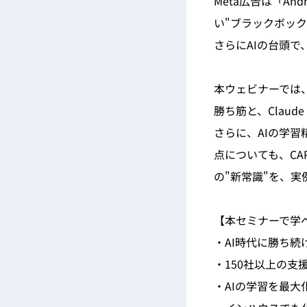
Meta広告は「An
い"ブラックボッ
さらにAIの台頭
本ウェビナーでは、
勝ち筋と、Claud
さらに、AIの学
点についても、C
の"新常識"を、
【本セミナーで学
・AI時代に勝ち続
・150社以上の
・AIの学習を最大