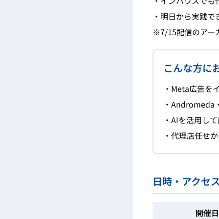
・インハウスでも
・明日から実践で
※7/15配信のア
こんな方に
・Meta広告
・Androme
・AIを活用し
・代理店任せか
日時・アクセ
開催日