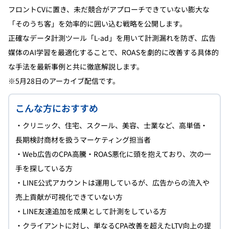
フロントCVに置き、未だ競合がアプローチできていない膨大な
「そのうち客」を効率的に囲い込む戦略を公開します。
正確なデータ計測ツール「L-ad」を用いて計測漏れを防ぎ、広告
媒体のAI学習を最適化することで、ROASを劇的に改善する具体的
な手法を最新事例と共に徹底解説します。
※5月28日のアーカイブ配信です。
こんな方におすすめ
・クリニック、住宅、スクール、美容、士業など、高単価・
長期検討商材を扱うマーケティング担当者
・Web広告のCPA高騰・ROAS悪化に頭を抱えており、次の一
手を探している方
・LINE公式アカウントは運用しているが、広告からの流入や
売上貢献が可視化できていない方
・LINE友達追加を成果として計測をしている方
・クライアントに対し、単なるCPA改善を超えたLTV向上の提