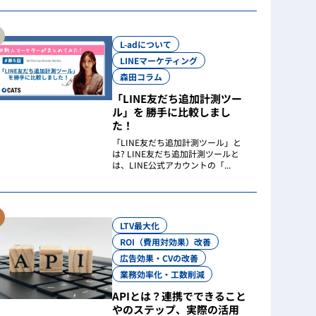
L-adについて
LINEマーケティング
森田コラム
「LINE友だち追加計測ツー
ル」を 勝手に比較しまし
た！
「LINE友だち追加計測ツール」と
は? LINE友だち追加計測ツールと
は、LINE公式アカウントの「...
LTV最大化
ROI（費用対効果）改善
広告効果・CVの改善
業務効率化・工数削減
APIとは？連携でできること
やのステップ、実際の活用