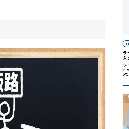
L
ラ
入
ライ
ミ
WO