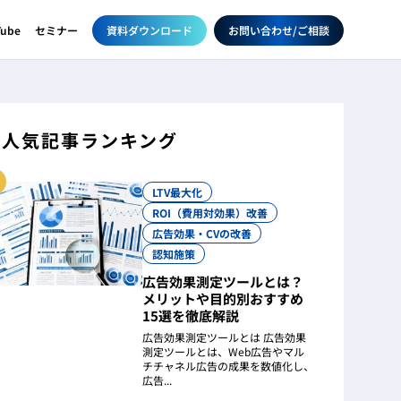
資料ダウンロード
お問い合わせ/ご相談
Tube
セミナー
人気記事ランキング
LTV最大化
ROI（費用対効果）改善
広告効果・CVの改善
認知施策
広告効果測定ツールとは？
メリットや目的別おすすめ
15選を徹底解説
広告効果測定ツールとは 広告効果
測定ツールとは、Web広告やマル
チチャネル広告の成果を数値化し、
広告...