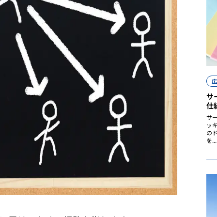
サ
仕
サ
ッ
の
を...