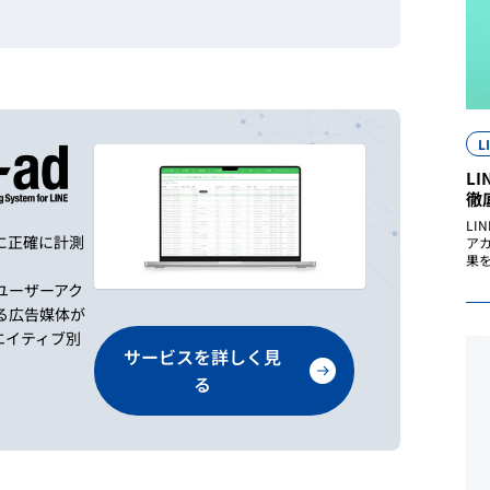
L
L
徹
LI
に正確に計測
ア
果
ユーザーアク
る広告媒体が
エイティブ別
サービスを詳しく見
る